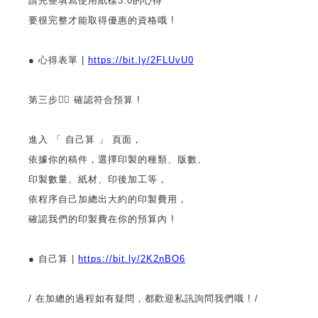
請完整填寫使用紙樣3.0的心得
要很完整才能取得優惠的資格哦 !
● 心得表單 |
https://bit.ly/2FLUvU0
第三步👌🏻 確認符合預算 !
進入 「 自己算 」 頁面，
依據你的稿件，選擇印製的種類、版數、
印製數量、紙材、印後加工等，
依程序自己加總出大約的印製費用，
確認我們的印製費在你的預算內 !
● 自己算 |
https://bit.ly/2K2nBO6
/ 在加總的過程如有疑問，都歡迎私訊詢問我們哦 ! /