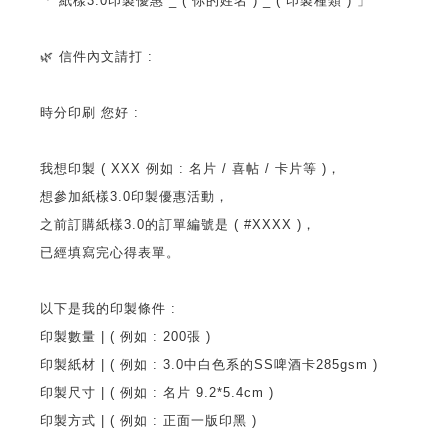
「 紙樣3.0印製優惠 _ ( 你的姓名 ) _ ( 印製種類 ) 」
🌿 信件內文請打 :
時分印刷 您好 :
我想印製 ( XXX 例如 : 名片 / 喜帖 / 卡片等 )，
想參加紙樣3.0印製優惠活動，
之前訂購紙樣3.0的訂單編號是 ( #XXXX )，
已經填寫完心得表單。
以下是我的印製條件 :
印製數量 | ( 例如 : 200張 )
印製紙材 | ( 例如 : 3.0中白色系的SS啤酒卡285gsm )
印製尺寸 | ( 例如 : 名片 9.2*5.4cm )
印製方式 | ( 例如 : 正面一版印黑 )