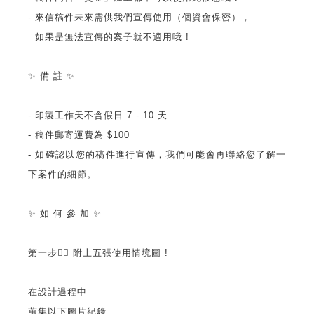
- 來信稿件未來需供我們宣傳使用（個資會保密），
如果是無法宣傳的案子就不適用哦 !
✨ 備 註 ✨
- 印製工作天不含假日 7 - 10 天
- 稿件郵寄運費為 $100
- 如確認以您的稿件進行宣傳，我們可能會再聯絡您了解一
下案件的細節。
✨ 如 何 參 加 ✨
第一步☝🏻 附上五張使用情境圖 !
在設計過程中
蒐集以下圖片紀錄 :