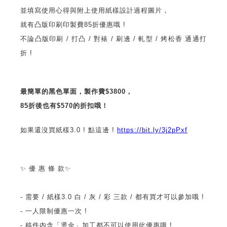
並填寫使用心得與附上使用紙樣設計過程圖片，
就有凸版印刷印製費85折優惠哦 !
不論凸版印刷 / 打凸 / 對裱 / 刷邊 / 軋型 / 烤松香 通通打
折 !
最簡單的黑色單面，製作費$3800，
85折後也有$570的折扣哦！
如果還沒買紙樣3.0 ! 點這邊 !
https://bit.ly/3j2pPxf
✨ 優 惠 條 款✨
- 需要 / 紙樣3.0 白 / 灰 / 彩 三款 / 都有買才可以參加哦 !
- 一人限制優惠一次 !
- 稿件內含「燙金」加工都不可以使用此優惠哦 !