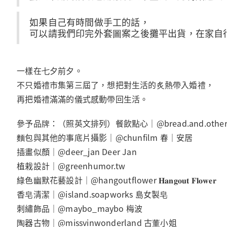
如果自己有時間做手工的話，
可以請我們印完外套圖案之後攤平出貨，在家自
一樣在七夕前夕。
不只婚禮市集第三屆了，想把對生活的炙熱帶入婚禮，
再把婚禮滿滿的儀式感動帶回生活。
參予品牌：（照英文排列）餐飲點心｜@bread.and.other
麵包與其他的事底片攝影｜@chunfilm 春｜安居
插畫似顏｜@deer_jan Deer Jan
植栽設計｜@greenhumor.tw
綠色幽默花藝設計｜@hangoutflower 𝐇𝐚𝐧𝐠𝐨𝐮𝐭 𝐅𝐥𝐨𝐰𝐞𝐫
香皂清潔｜@island.soapworks 島女製皂
刺繡飾品｜@maybo_maybo 梅波
陶器古物｜@missvinwonderland 古董小姐