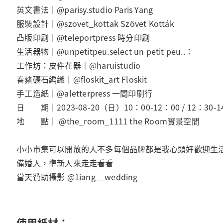
英文書法｜@parisy.studio Paris Yang
服裝設計｜@szovet_kottak Szövet Kották
凸版印刷｜@teleportpress 時分印刷
生活器物｜@unpetitpeu.select un petit peu..：
工作坊：皮件花器｜@haruistudio
春豬礦石編織｜@floskit_art Floskit
手工造紙｜@aletterpress 一間印刷行
日 期｜2023-08-20（日）10：00-12：00 / 12：30-14
地 點｜ @the_room_1111 the Room實景空間
小小市集可以開放的人不多每個品牌都是我心頭好歡迎生
備婚人，準新人來走走看看
當天贊助攝影 @1iang__wedding
使用紙材：