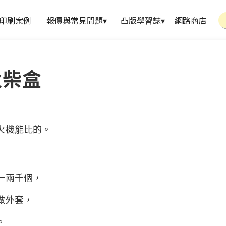
印刷案例
報價與常見問題
▾
凸版學習誌
▾
網路商店
火柴盒
火機能比的。
一兩千個，
做外套，
。