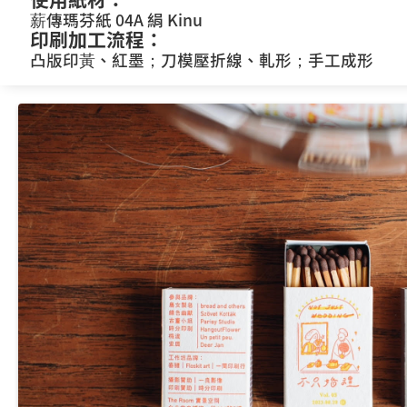
薪傳瑪芬紙 04A 絹 Kinu
印刷加工流程：
凸版印黃、紅墨；刀模壓折線、軋形；手工成形