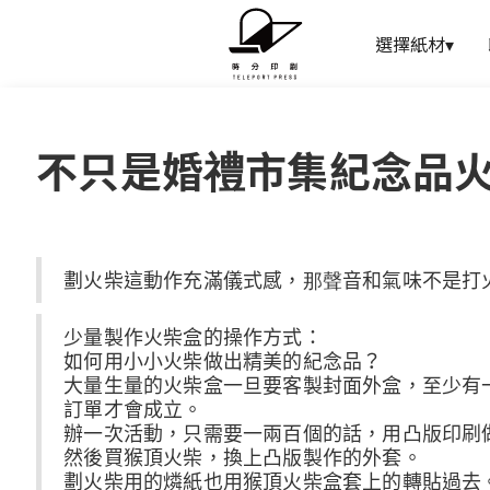
選擇紙材
▾
不‍只是婚禮市集紀念品
劃火柴這動作充滿儀式感，那聲音和氣味不是打
‍少量製作火柴盒的操作方式：‍
如何用小小火柴做出精美的紀念品？
大量生量的火柴盒一旦要客製封面外盒，至少有
訂單才會成立。
辦一次活動，只需要一兩百個的話，用凸版印刷
然後買猴頂火柴，換上凸版製作的外套。
劃火柴用的燐紙也用猴頂火柴盒套上的轉貼過去