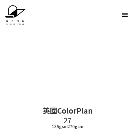
英國ColorPlan
27
135gsm
270gsm